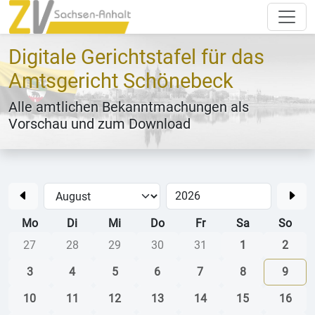
Digitale Gerichtstafel für das
Amtsgericht Schönebeck
Alle amtlichen Bekanntmachungen als
Vorschau und zum Download
Mo
Di
Mi
Do
Fr
Sa
So
27
28
29
30
31
1
2
3
4
5
6
7
8
9
10
11
12
13
14
15
16