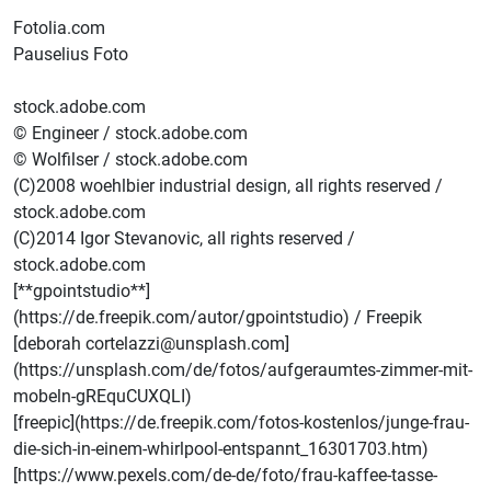
Fotolia.com
Pauselius Foto
stock.adobe.com
© Engineer / stock.adobe.com
© Wolfilser / stock.adobe.com
(C)2008 woehlbier industrial design, all rights reserved /
stock.adobe.com
(C)2014 Igor Stevanovic, all rights reserved /
stock.adobe.com
[**gpointstudio**]
(https://de.freepik.com/autor/gpointstudio) / Freepik
[deborah cortelazzi@unsplash.com]
(https://unsplash.com/de/fotos/aufgeraumtes-zimmer-mit-
mobeln-gREquCUXQLI)
[freepic](https://de.freepik.com/fotos-kostenlos/junge-frau-
die-sich-in-einem-whirlpool-entspannt_16301703.htm)
[https://www.pexels.com/de-de/foto/frau-kaffee-tasse-