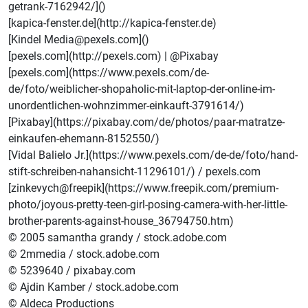
getrank-7162942/](
)
[kapica-fenster.de](http://kapica-fenster.de)
[Kindel Media@pexels.com]()
[pexels.com](http://pexels.com) | @Pixabay
[pexels.com](https://www.pexels.com/de-
de/foto/weiblicher-shopaholic-mit-laptop-der-online-im-
unordentlichen-wohnzimmer-einkauft-3791614/)
[Pixabay](https://pixabay.com/de/photos/paar-matratze-
einkaufen-ehemann-8152550/)
[Vidal Balielo Jr.](https://www.pexels.com/de-de/foto/hand-
stift-schreiben-nahansicht-11296101/) / pexels.com
[zinkevych@freepik](https://www.freepik.com/premium-
photo/joyous-pretty-teen-girl-posing-camera-with-her-little-
brother-parents-against-house_36794750.htm)
© 2005 samantha grandy / stock.adobe.com
© 2mmedia / stock.adobe.com
© 5239640 / pixabay.com
© Ajdin Kamber / stock.adobe.com
© Aldeca Productions