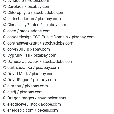
© by-studio / Fotolia.com
© Carola68 / pixabay.com
© Chlorophylle / stock.adobe.com
© chrissharkman / pixabay.com
© ClassicallyPrinted / pixabay.com
© coco / stock.adobe.com
© congerdesign CCO Public Domain / pixabay.com
© contrastwerkstatt / stock.adobe.com
© coryr930 / pixabay.com
© CyprusVillas / pixabay.com
© Dariusz Jarzabek / stock.adobe.com
© darthzuzanka / pixabay.com
© David Mark / pixabay.com
© DavidPogue / pixabay.com
© dimhou / pixabay.com
© djedj / pixabay.com
© DragonImages / envatoelements
© electriceye / stock.adobe.com
© energepic.com / pexels.com