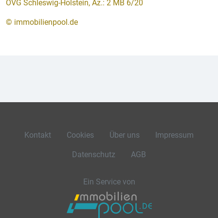
OVG Schleswig-Holstein, Az.: 2 MB 6/20
© immobilienpool.de
Kontakt
Cookies
Über uns
Impressum
Datenschutz
AGB
Ein Service von